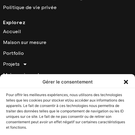
Politique de vie privée
Explorez
Accueil
Maison sur mesure
Portfolio
Projets
Maisons à vendre
Gérer le consentement
À Propos
Pour offrir les meilleures expériences, nous utilisons des technologies
Contact
telles que les cookies pour stocker et/ou accéder aux informations des
appareils. Le fait de consentir à ces technologies nous permettra de
Contactez Houde Prestige
traiter des données telles que le comportement de navigation ou les ID
uniques sur ce site. Le fait de ne pas consentir ou de retirer son
17295 chemin Ste-Marie Kirkland, Québec, H9J 2L1
consentement peut avoir un effet négatif sur certaines caractéristiques
T: (514) 620-6007
et fonctions.
Heures d’ouverture: