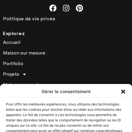
Politique de vie privée
Explorez
Accueil
Maison sur mesure
Portfolio
Projets
Maisons à vendre
Gérer le consentement
À Propos
Pour offrir les meilleures expériences, nous utilisons des technologies
Contact
telles que les cookies pour stocker et/ou accéder aux informations des
appareils. Le fait de consentir à ces technologies nous permettra de
Contactez Houde Prestige
traiter des données telles que le comportement de navigation ou les ID
uniques sur ce site. Le fait de ne pas consentir ou de retirer son
17295 chemin Ste-Marie Kirkland, Québec, H9J 2L1
consentement peut avoir un effet négatif sur certaines caractéristiques